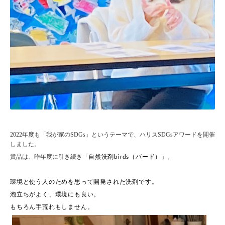
2022
年度も「我が家の
SDGs
」というテーマで、ハリス
SDGs
アワードを開催
しました。
賞品は、昨年度に引き続き「
自然洗剤
（バード）
」。
birds
環境と使う人のためを思って開発された洗剤です。
泡立ちがよく、環境にも良い。
もちろん手荒れもしません。